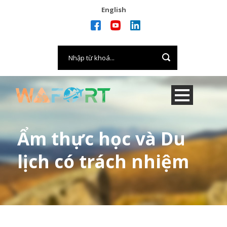
English
Ẩm thực học và Du
lịch có trách nhiệm