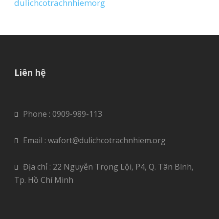
dulichcotrachnhiemorg
Liên hệ
Phone : 0909-989-113
Email : wafort@dulichcotrachnhiem.org
Địa chỉ : 22 Nguyễn Trọng Lội, P4, Q. Tân Bình,
Tp. Hồ Chí Minh