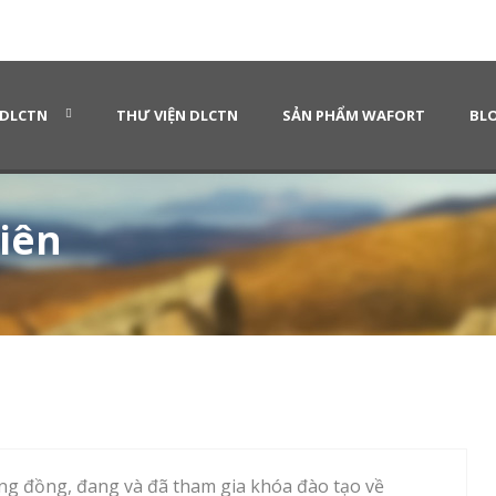
 DLCTN
THƯ VIỆN DLCTN
SẢN PHẨM WAFORT
BLO
iên
ộng đồng, đang và đã tham gia khóa đào tạo về