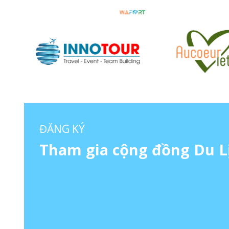
ĐĂNG KÝ
Tham gia cộng đồng Du L