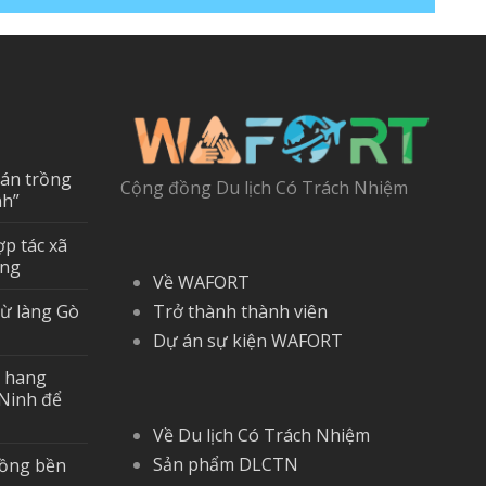
 án trồng
Cộng đồng Du lịch Có Trách Nhiệm
nh”
ợp tác xã
ững
Về WAFORT
từ làng Gò
Trở thành thành viên
Dự án sự kiện WAFORT
a hang
Ninh để
Về Du lịch Có Trách Nhiệm
Sản phẩm DLCTN
đồng bền