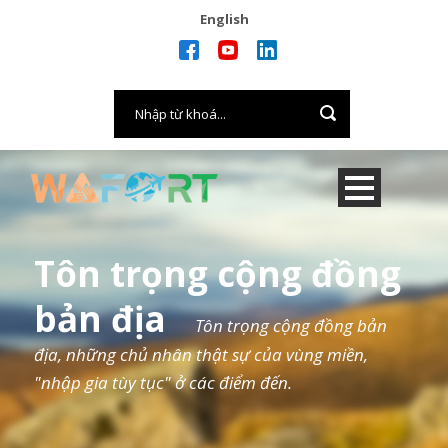
English
Tôn trọng cộng đồng
bản địa
Tôn trọng cộng đồng bản
địa, những chủ nhân thật sự của vùng miền,
"nhập gia tùy tục" ở các điểm đến.