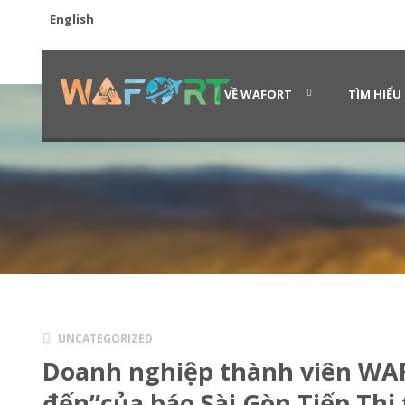
English
VỀ WAFORT
TÌM HIỂU
UNCATEGORIZED
Doanh nghiệp thành viên WA
đến”của báo Sài Gòn Tiếp Thị 