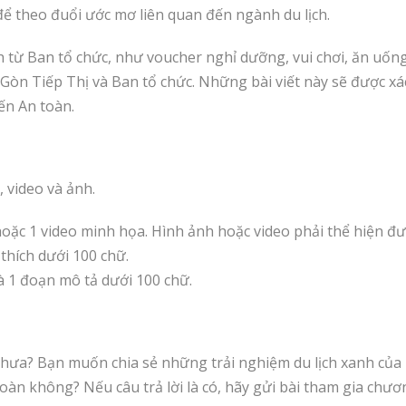
để theo đuổi ước mơ liên quan đến ngành du lịch.
từ Ban tổ chức, như voucher nghỉ dưỡng, vui chơi, ăn uốn
 Gòn Tiếp Thị và Ban tổ chức. Những bài viết này sẽ được x
ến An toàn.
 video và ảnh.
 hoặc 1 video minh họa. Hình ảnh hoặc video phải thể hiện đượ
thích dưới 100 chữ.
à 1 đoạn mô tả dưới 100 chữ.
chưa? Bạn muốn chia sẻ những trải nghiệm du lịch xanh củ
n không? Nếu câu trả lời là có, hãy gửi bài tham gia chươ