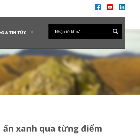
G & TIN TỨC
 ấn xanh qua từng điểm