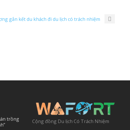
ơng gắn kết du khách đi du lịch có trách nhiệm
 án trồng
Cộng đồng Du lịch Có Trách Nhiệm
nh”