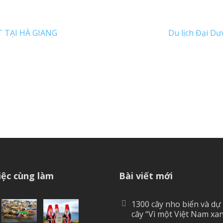
 TẠI HÀ GIANG
Du lịch Đại Dư
ệc cùng làm
Bài viết mới
1300 cây nho biển và dự
cây “Vì một Việt Nam xa