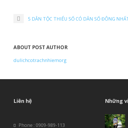
5 DÂN TỘC THIỂU SỐ CÓ DÂN SỐ ĐÔNG NHẤT
ABOUT POST AUTHOR
dulichcotrachnhiemorg
Liên hệ
Những vi
Phone : 0909-989-113