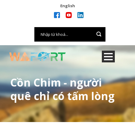
English
Cồn Chim - người
quê chỉ có tấm lòng