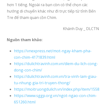
hơn 1 tiếng. Ngoài ra bạn còn có thể chọn các
hướng di chuyển khác như đi trực tiếp từ tỉnh Bến
Tre để tham quan cồn Chim.
Khánh Duy _ DLCTN
Nguồn tham khảo:
https://vnexpress.net/mot-ngay-kham-pha-
con-chim-4171839.html
https://dulichtravinh.com.vn/diem-du-lich-cong-
dong-con-chim/
https://dulichtravinh.com.vn/tra-vinh-lam-giau-
tu-nhung-gia-tri-truyen-thong/
https://moitruongdulich.vn/index.php/item/15587
https://www.sggp.org.vn/ngot-ngao-con-chim-
651260.html