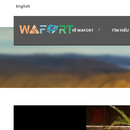
English
VỀ WAFORT
TÌM HIỂU