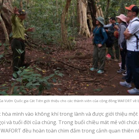
 Vườn Quốc gia Cát Tiên giới thiệu cho các thành viên của cộng đồng WAFORT về lị
a mình vào không khí trong lành và được giới thiệu một số 
ọi và tuổi đời của chúng. Trong buổi chiều mát mẻ với chút
 WAFORT đều hoàn toàn chìm đắm trong cảnh quan thiên nhi