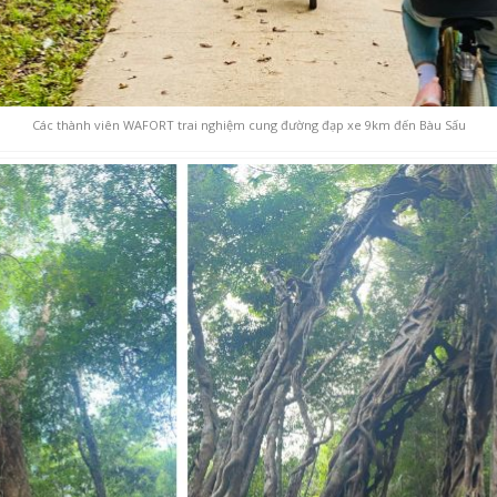
Các thành viên WAFORT trai nghiệm cung đường đạp xe 9km đến Bàu Sấu