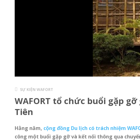
SỰ KIỆN WAFORT
WAFORT tổ chức buổi gặp gỡ g
Tiên
Hằng năm,
cộng đồng Du lịch có trách nhiệm WA
công một buổi gặp gỡ và kết nối thông qua chuyến 