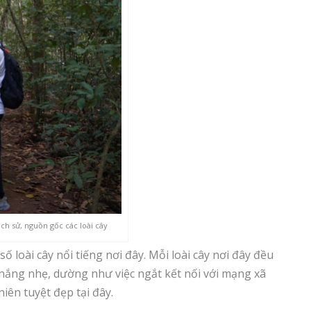
ch sử, nguồn gốc các loài cây
loài cây nổi tiếng nơi đây. Mỗi loài cây nơi đây đều
 nắng nhẹ, dường như việc ngắt kết nối với mạng xã
ên tuyệt đẹp tại đây.