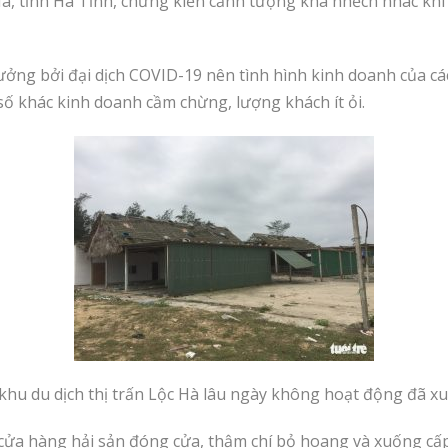
c Hà, tỉnh Hà Tĩnh, chứng kiến cảnh tượng khá nhếch nhác kh
ưởng bởi đại dịch COVID-19 nên tình hình kinh doanh của c
số khác kinh doanh cầm chừng, lượng khách ít ỏi.
 khu du dịch thị trấn Lộc Hà lâu ngày không hoạt động đã x
cửa hàng hải sản đóng cửa, thậm chí bỏ hoang và xuống cấp