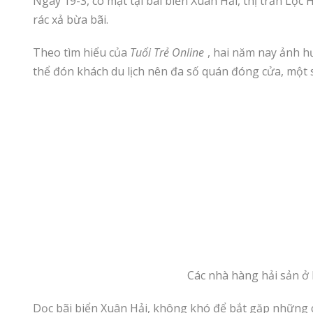
Ngày 19-3, có mặt tại bãi biển Xuân Hải, thị trấn Lộ
rác xả bừa bãi.
Theo tìm hiểu của
Tuổi Trẻ Online
, hai năm nay ảnh h
thể đón khách du lịch nên đa số quán đóng cửa, một 
Các nhà hàng hải sản ở
Dọc bãi biển Xuân Hải, không khó để bắt gặp những 