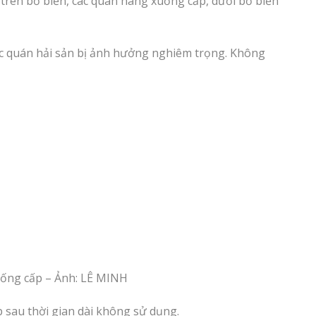
i trên bờ biển, các quán hàng xuống cấp, dưới bờ biển
ác quán hải sản bị ảnh hưởng nghiêm trọng. Không
uống cấp – Ảnh: LÊ MINH
 sau thời gian dài không sử dụng.