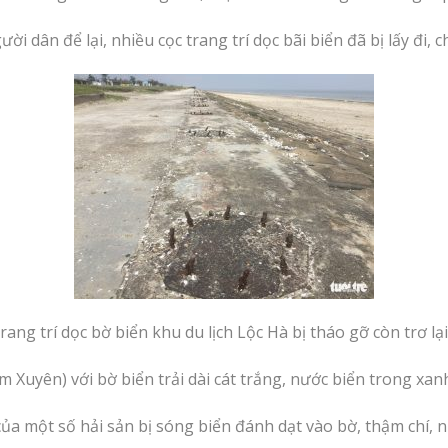
i dân để lại, nhiều cọc trang trí dọc bãi biển đã bị lấy đi, c
rang trí dọc bờ biển khu du lịch Lộc Hà bị tháo gỡ còn trơ l
uyên) với bờ biển trải dài cát trắng, nước biển trong xanh,
c của một số hải sản bị sóng biển đánh dạt vào bờ, thậm chí