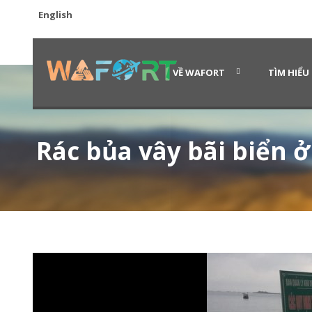
English
VỀ WAFORT
TÌM HIỂU
Rác bủa vây bãi biển ở