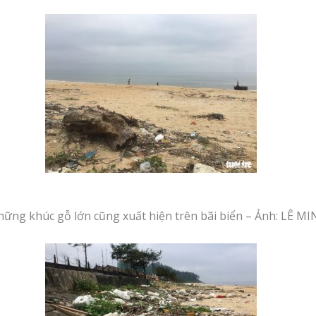
ững khúc gỗ lớn cũng xuất hiện trên bãi biển – Ảnh: LÊ M