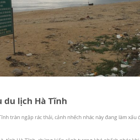
u du lịch Hà Tĩnh
Tĩnh tràn ngập rác thải, cảnh nhếch nhác này đang làm xấu đ