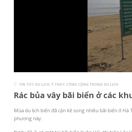
TIN TỨC DU LỊCH
,
Ý THỨC CÔNG CỘNG TRONG DU LỊCH
Rác bủa vây bãi biển ở các kh
Mùa du lịch biển đã cận kề song nhiều bãi biển ở Hà 
phương này.