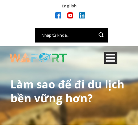
English
Làm sao để đi du lịch
bền vững hơn?