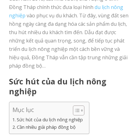
Ðồng Tháp chính thức đưa loại hình
du lịch nông
nghiệp
vào phục vụ du khách. Từ đây, vùng đất sen
hồng ngày càng đa dạng hóa các sản phẩm du lịch,
thu hút nhiều du khách tìm đến. Dẫu đạt được
những kết quả quan trọng, song, để tiếp tục phát
triển du lịch nông nghiệp một cách bền vững và
hiệu quả, Ðồng Tháp vẫn cần tập trung những giải
pháp đồng bộ…
Sức hút của du lịch nông
nghiệp
Mục lục
Sức hút của du lịch nông nghiệp
Cần nhiều giải pháp đồng bộ