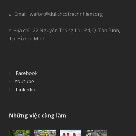
Email : wafort@dulichcotrachnhiem.org
Địa chỉ : 22 Nguyễn Trọng Lội, P4, Q. Tân Bình,
Tp. Hồ Chí Minh
Facebook
Youtube
Linkedin
Những việc cùng làm