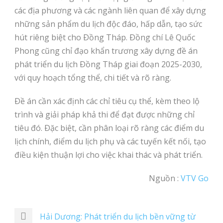
các địa phương và các ngành liên quan để xây dựng
những sản phẩm du lịch độc đáo, hấp dẫn, tạo sức
hút riêng biệt cho Ðồng Tháp. Ðồng chí Lê Quốc
Phong cũng chỉ đạo khẩn trương xây dựng đề án
phát triển du lịch Ðồng Tháp giai đoạn 2025-2030,
với quy hoạch tổng thể, chi tiết và rõ ràng.
Ðề án cần xác định các chỉ tiêu cụ thể, kèm theo lộ
trình và giải pháp khả thi để đạt được những chỉ
tiêu đó. Ðặc biệt, cần phân loại rõ ràng các điểm du
lịch chính, điểm du lịch phụ và các tuyến kết nối, tạo
điều kiện thuận lợi cho việc khai thác và phát triển.
Nguồn :
VTV Go
Hải Dương: Phát triển du lịch bền vững từ