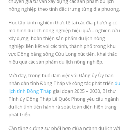
chuyên gia tư vấn xây dựng các sản phẩm du lịch
nông nghiệp theo tính đặc trưng từng địa phương.
Học tập kinh nghiệm thực tế tại các địa phương có
mô hình du lịch nông nghiệp hiệu quả… nghiên cứu
xây dựng, hoàn thiện sản phẩm du lịch nông
nghiệp; liên kết với các tỉnh, thành phố trong khu
vực Ðồng bằng sông Cửu Long xúc tiến, khai thác
hiệu quả các sản phẩm du lịch nông nghiệp.
Mới đây, trong buổi làm việc với Ðảng ủy Ủy ban
nhân dân tỉnh Ðồng Tháp về công tác phát triển
du
lịch tỉnh Ðồng Tháp
giai đoạn 2025 – 2030, Bí thư
Tỉnh ủy Ðồng Tháp Lê Quốc Phong yêu cầu ngành
du lịch tỉnh tiến hành rà soát toàn diện hiện trạng
phát triển.
Cần tăng cường sự phối hợp giữa ngành du lịch với