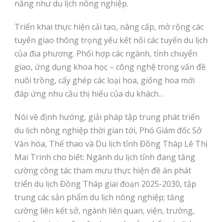
năng như du lịch nông nghiệp.
Triển khai thực hiện cải tạo, nâng cấp, mở rộng các
tuyến giao thông trọng yếu kết nối các tuyến du lịch
của địa phương. Phối hợp các ngành, tỉnh chuyển
giao, ứng dụng khoa học – công nghệ trong vấn đề
nuôi trồng, cấy ghép các loại hoa, giống hoa mới
đáp ứng nhu cầu thị hiếu của du khách…
Nói về định hướng, giải pháp tập trung phát triển
du lịch nông nghiệp thời gian tới, Phó Giám đốc Sở
Văn hóa, Thể thao và Du lịch tỉnh Ðồng Tháp Lê Thị
Mai Trinh cho biết: Ngành du lịch tỉnh đang tăng
cường công tác tham mưu thực hiện đề án phát
triển du lịch Ðồng Tháp giai đoạn 2025-2030, tập
trung các sản phẩm du lịch nông nghiệp; tăng
cường liên kết sở, ngành liên quan, viện, trường,