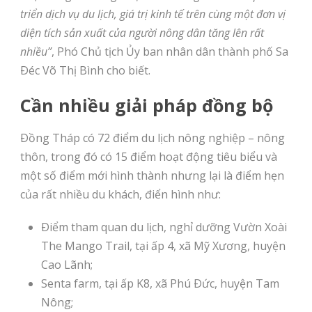
triển dịch vụ du lịch, giá trị kinh tế trên cùng một đơn vị
diện tích sản xuất của người nông dân tăng lên rất
nhiều”
, Phó Chủ tịch Ủy ban nhân dân thành phố Sa
Ðéc Võ Thị Bình cho biết.
Cần nhiều giải pháp đồng bộ
Ðồng Tháp có 72 điểm du lịch nông nghiệp – nông
thôn, trong đó có 15 điểm hoạt động tiêu biểu và
một số điểm mới hình thành nhưng lại là điểm hẹn
của rất nhiều du khách, điển hình như:
Ðiểm tham quan du lịch, nghỉ dưỡng Vườn Xoài
The Mango Trail, tại ấp 4, xã Mỹ Xương, huyện
Cao Lãnh;
Senta farm, tại ấp K8, xã Phú Ðức, huyện Tam
Nông;