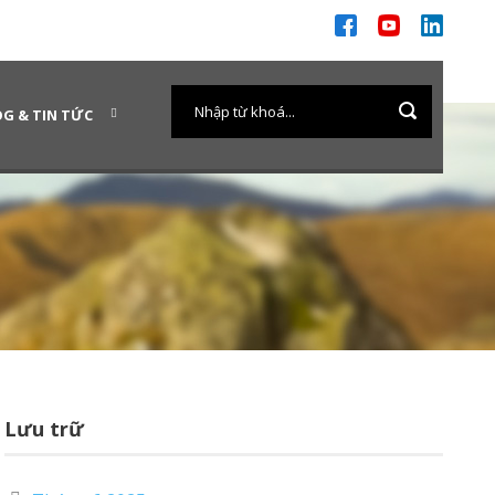
G & TIN TỨC
Lưu trữ